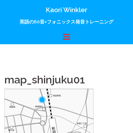
コ
Kaori Winkler
ン
テ
英語の60音×フォニックス発音トレーニング
ン
ツ
へ
ス
キ
ッ
プ
map_shinjuku01