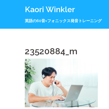
コ
Kaori Winkler
ン
テ
英語の60音×フォニックス発音トレーニング
ン
ツ
へ
ス
キ
23520884_m
ッ
プ