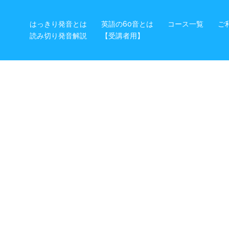
はっきり発音とは
英語の60音とは
コース一覧
ご
読み切り発音解説
【受講者用】