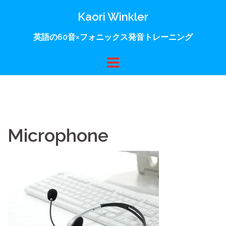
コ
Kaori Winkler
ン
テ
英語の60音×フォニックス発音トレーニング
ン
ツ
へ
ス
キ
ッ
プ
Microphone